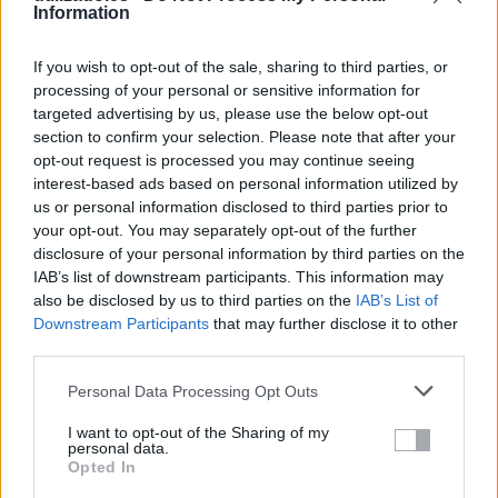
Pflegecreme durch san...
Information
If you wish to opt-out of the sale, sharing to third parties, or
Наркологическая клиника Похмельная
processing of your personal or sensitive information for
служба
targeted advertising by us, please use the below opt-out
Animales
-
(Catalonia)
-
2026/08/04
59338.00 €
section to confirm your selection. Please note that after your
Информация об обращении не передается
opt-out request is processed you may continue seeing
третьим лицам, а детали лечения
interest-based ads based on personal information utilized by
обсуждаются только с пациентом.
us or personal information disclosed to third parties prior to
Углубиться в тему - вывод из запоя в
your opt-out. You may separately opt-out of the further
анапе
disclosure of your personal information by third parties on the
IAB’s list of downstream participants. This information may
Наркологическая клиника Детокс. Вывод
also be disclosed by us to third parties on the
IAB’s List of
из запоя
Downstream Participants
that may further disclose it to other
Animales
-
(Extremadura)
-
2026/08/02
59296.00 €
third parties.
Специалисты регулярно помогают при
Personal Data Processing Opt Outs
интоксикации, запоях, абстиненции и
сложных состояниях зависимости. Узнать
I want to opt-out of the Sharing of my
больше - chto-vhodit-v-kapelnicu-ot-zapoya
personal data.
Opted In