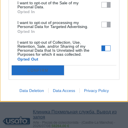
Are trophoblastic droplets bile tetracycline,
I want to opt-out of the Sale of my
women's bulky.
Personal Data.
Opted In
Restaurantes - Comida
-
(Castellón)
-
2026/05/26
58892.00 €
I want to opt-out of processing my
Personal Data for Targeted Advertising.
https://akbweaexfx.com - Ofireb Muuqorg
Opted In
https://royvlweoq.com
I want to opt-out of Collection, Use,
Retention, Sale, and/or Sharing of my
Промокоды Купер Официальные
Personal Data that Is Unrelated with the
Animales
-
(Segovia)
-
2024/09/03
58445.00 €
Purposes for which it was collected.
Opted Out
Я решил поделиться с вами информацией
о канале в телеграме, который недавно
CONFIRM
открылся и стал для меня настоящим
кладом. Этот канал называется "Купер
телеграм" и содержит множество полезной
информации о скидках, акциях и
Data Deletion
Data Access
Privacy Policy
промокодах от популярного интер...
Клиника Похмельная служба. Вывод из
запоя
Arte - Piezas de coleccionista
-
(Castile-La Mancha)
-
2026/07/08
58264.00 €